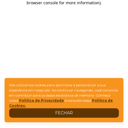
browser console for more information)
.
Nós utilizamos cookies para aprimorar e personalizar a sua
experiência em nosso site. Ao continuar navegando, você concorda
em contribuir para os dados estatísticos de melhoria. Conheça
nossa
Política de Privacidade
e consulte nossa
Política de
Cookies.
FECHAR