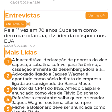
desembargadora e a vaga do Quinto
05/08/2026 às 12:16
para o MP baiano
Entrevistas
Ver mais
ENTREVISTAS
Pela 1ª vez em 70 anos Cuba tem como
derrubar ditadura, diz líder da diáspora nos
EUA
02/08/2026 às 11:00
Mais Lidas
A inacreditável declaração de pobreza do vice
1
sapeca, a sabatina sofrível para Jerônimo, a
cassação iminente da desembargadora e a
vaga do Quinto para o MP baiano
Advogado ligado a Jaques Wagner é
2
apontado como sócio indireto de empresa
ligada ao consignado do Banco Master
Relator da CPMI do INSS, Alfredo Gaspar é
3
anunciado como vice de Flávio Bolsonaro
Referência constante: saiba quem o senador
4
Jaques Wagner costuma citar sempre
Michelle Bolsonaro deve ser anunciada como
5