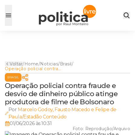
Voltar
/
Home
/
Noticias
/
Brasil
/
Operação policial contra
fraude e desvio de dinheiro
BRASIL
público atinge produtora de
filme de Bolsonaro
Operação policial contra fraude e
desvio de dinheiro público atinge
produtora de filme de Bolsonaro
Por
Marcelo Godoy, Fausto Macedo e Felipe de
Paula/Estadão Conteúdo
01/06/2026 às 10:31
Foto:
Reprodução/Arquivo