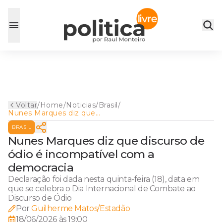
Voltar
/
Home
/
Noticias
/
Brasil
/
Nunes Marques diz que
discurso de ódio é
BRASIL
incompatível com a
democracia
Nunes Marques diz que discurso de
ódio é incompatível com a
democracia
Declaração foi dada nesta quinta-feira (18), data em
que se celebra o Dia Internacional de Combate ao
Discurso de Ódio
Por
Guilherme Matos/Estadão
18/06/2026 às 19:00