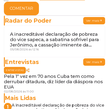
COMENTAR
Radar do Poder
Ver mais
A inacreditável declaração de pobreza
do vice sapeca, a sabatina sofrível para
Jerônimo, a cassação iminente da
desembargadora e a vaga do Quinto
05/08/2026 às 12:16
para o MP baiano
Entrevistas
Ver mais
ENTREVISTAS
Pela 1ª vez em 70 anos Cuba tem como
derrubar ditadura, diz líder da diáspora nos
EUA
02/08/2026 às 11:00
Mais Lidas
A inacreditável declaração de pobreza do vice
1