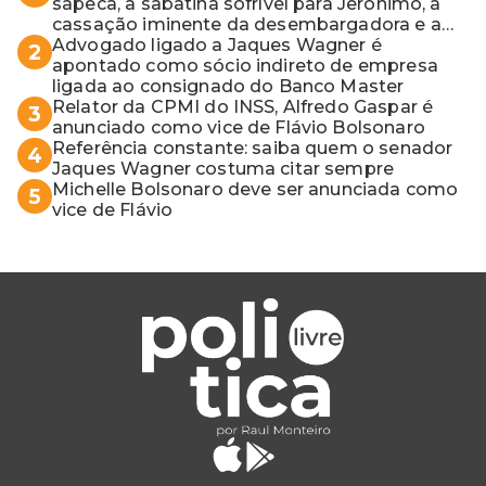
sapeca, a sabatina sofrível para Jerônimo, a
cassação iminente da desembargadora e a
vaga do Quinto para o MP baiano
Advogado ligado a Jaques Wagner é
2
apontado como sócio indireto de empresa
ligada ao consignado do Banco Master
Relator da CPMI do INSS, Alfredo Gaspar é
3
anunciado como vice de Flávio Bolsonaro
Referência constante: saiba quem o senador
4
Jaques Wagner costuma citar sempre
Michelle Bolsonaro deve ser anunciada como
5
vice de Flávio