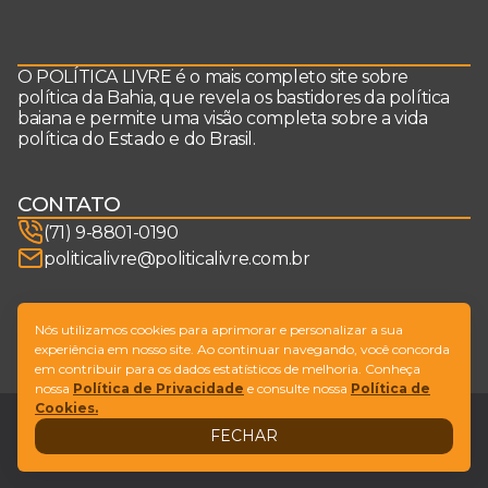
O POLÍTICA LIVRE é o mais completo site sobre
política da Bahia, que revela os bastidores da política
baiana e permite uma visão completa sobre a vida
política do Estado e do Brasil.
CONTATO
(71) 9-8801-0190
politicalivre@politicalivre.com.br
SIGA-NOS
Nós utilizamos cookies para aprimorar e personalizar a sua
experiência em nosso site. Ao continuar navegando, você concorda
em contribuir para os dados estatísticos de melhoria. Conheça
nossa
Política de Privacidade
e consulte nossa
Política de
Cookies.
Legal
Fale conosco
FECHAR
Design by
NVGO
© Copyright Política Livre. All Rights Reserved