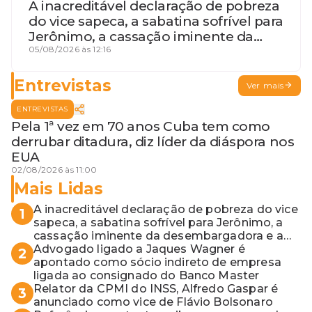
A inacreditável declaração de pobreza
do vice sapeca, a sabatina sofrível para
Jerônimo, a cassação iminente da
desembargadora e a vaga do Quinto
05/08/2026 às 12:16
para o MP baiano
Entrevistas
Ver mais
ENTREVISTAS
Pela 1ª vez em 70 anos Cuba tem como
derrubar ditadura, diz líder da diáspora nos
EUA
02/08/2026 às 11:00
Mais Lidas
A inacreditável declaração de pobreza do vice
1
sapeca, a sabatina sofrível para Jerônimo, a
cassação iminente da desembargadora e a
vaga do Quinto para o MP baiano
Advogado ligado a Jaques Wagner é
2
apontado como sócio indireto de empresa
ligada ao consignado do Banco Master
Relator da CPMI do INSS, Alfredo Gaspar é
3
anunciado como vice de Flávio Bolsonaro