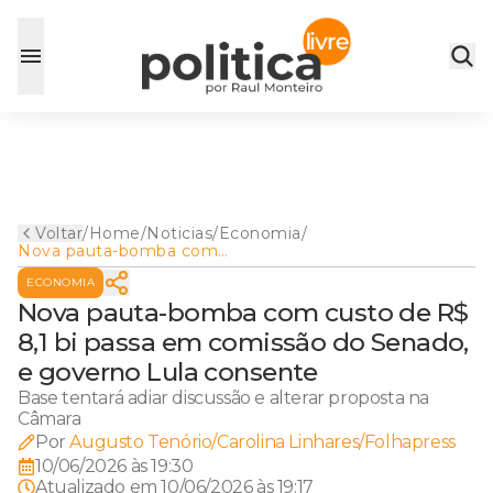
Voltar
/
Home
/
Noticias
/
Economia
/
Nova pauta-bomba com
custo de R$ 8,1 bi passa em
ECONOMIA
comissão do Senado, e
governo Lula consente
Nova pauta-bomba com custo de R$
8,1 bi passa em comissão do Senado,
e governo Lula consente
Base tentará adiar discussão e alterar proposta na
Câmara
Por
Augusto Tenório/Carolina Linhares/Folhapress
10/06/2026 às 19:30
Atualizado em
10/06/2026 às 19:17