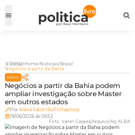
Voltar
/
Home
/
Noticias
/
Brasil
/
Negócios a partir da Bahia
podem ampliar investigação
BRASIL
sobre Master em outros
estados
Negócios a partir da Bahia podem
ampliar investigação sobre Master
em outros estados
Por
Alexa Salomão/Folhapress
19/06/2026 às 06:52
Foto:
Vaner Casaes/Arquivo/Ag ALBA