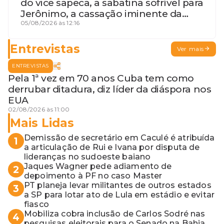
do vice sapeca, a sabatina sofrível para
Jerônimo, a cassação iminente da
desembargadora e a vaga do Quinto
05/08/2026 às 12:16
para o MP baiano
Entrevistas
Ver mais
ENTREVISTAS
Pela 1ª vez em 70 anos Cuba tem como
derrubar ditadura, diz líder da diáspora nos
EUA
02/08/2026 às 11:00
Mais Lidas
Demissão de secretário em Caculé é atribuída
1
a articulação de Rui e Ivana por disputa de
lideranças no sudoeste baiano
Jaques Wagner pede adiamento de
2
depoimento à PF no caso Master
PT planeja levar militantes de outros estados
3
a SP para lotar ato de Lula em estádio e evitar
fiasco
Mobiliza cobra inclusão de Carlos Sodré nas
4
pesquisas eleitorais para o Senado na Bahia