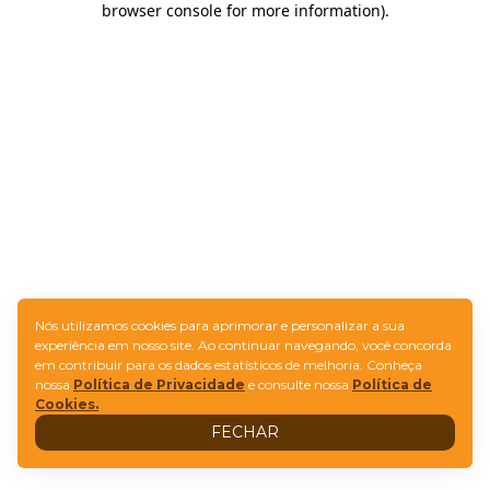
browser console for more information)
.
Nós utilizamos cookies para aprimorar e personalizar a sua
experiência em nosso site. Ao continuar navegando, você concorda
em contribuir para os dados estatísticos de melhoria. Conheça
nossa
Política de Privacidade
e consulte nossa
Política de
Cookies.
FECHAR