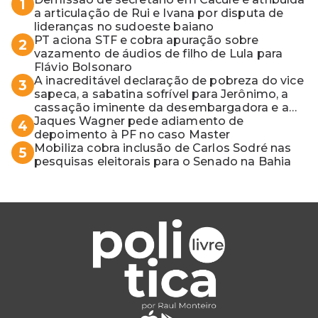
1
a articulação de Rui e Ivana por disputa de
lideranças no sudoeste baiano
PT aciona STF e cobra apuração sobre
2
vazamento de áudios de filho de Lula para
Flávio Bolsonaro
A inacreditável declaração de pobreza do vice
3
sapeca, a sabatina sofrível para Jerônimo, a
cassação iminente da desembargadora e a
vaga do Quinto para o MP baiano
Jaques Wagner pede adiamento de
4
depoimento à PF no caso Master
Mobiliza cobra inclusão de Carlos Sodré nas
5
pesquisas eleitorais para o Senado na Bahia