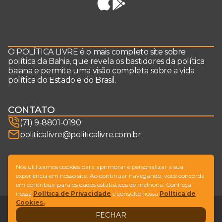
O POLÍTICA LIVRE é o mais completo site sobre
política da Bahia, que revela os bastidores da política
baiana e permite uma visão completa sobre a vida
política do Estado e do Brasil.
CONTATO
(71) 9-8801-0190
politicalivre@politicalivre.com.br
SIGA-NOS
Nós utilizamos cookies para aprimorar e personalizar a sua
experiência em nosso site. Ao continuar navegando, você concorda
em contribuir para os dados estatísticos de melhoria. Conheça
nossa
Política de Privacidade
e consulte nossa
Política de
Cookies.
Legal
Fale conosco
FECHAR
Design by
NVGO