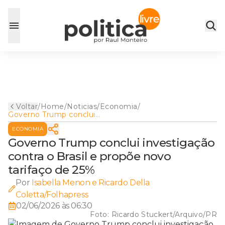
Voltar
/
Home
/
Noticias
/
Economia
/
Governo Trump conclui
investigação contra o Brasil e
ECONOMIA
propõe novo tarifaço de 25%
Governo Trump conclui investigação
contra o Brasil e propõe novo
tarifaço de 25%
Por
Isabella Menon e Ricardo Della
Coletta/Folhapress
02/06/2026 às 06:30
Foto:
Ricardo Stuckert/Arquivo/PR