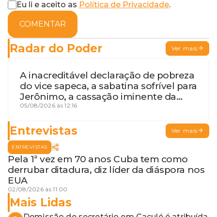
Eu li e aceito as
Política de Privacidade
.
COMENTAR
Radar do Poder
Ver mais
A inacreditável declaração de pobreza
do vice sapeca, a sabatina sofrível para
Jerônimo, a cassação iminente da
desembargadora e a vaga do Quinto
05/08/2026 às 12:16
para o MP baiano
Entrevistas
Ver mais
ENTREVISTAS
Pela 1ª vez em 70 anos Cuba tem como
derrubar ditadura, diz líder da diáspora nos
EUA
02/08/2026 às 11:00
Mais Lidas
Demissão de secretário em Caculé é atribuída