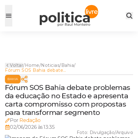
Voltar
/
Home
/
Noticias
/
Bahia
/
Fórum SOS Bahia debate
problemas da educação no
BAHIA
Estado e apresenta carta
compromisso com propostas
Fórum SOS Bahia debate problemas
para transformar segmento
da educação no Estado e apresenta
carta compromisso com propostas
para transformar segmento
Por
Redação
02/06/2026 às 13:35
Foto:
Divulgação/Arquivo