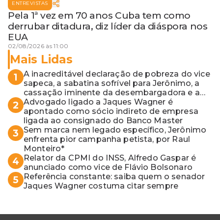
ENTREVISTAS
Pela 1ª vez em 70 anos Cuba tem como
derrubar ditadura, diz líder da diáspora nos
EUA
02/08/2026 às 11:00
Mais Lidas
A inacreditável declaração de pobreza do vice
1
sapeca, a sabatina sofrível para Jerônimo, a
cassação iminente da desembargadora e a
vaga do Quinto para o MP baiano
Advogado ligado a Jaques Wagner é
2
apontado como sócio indireto de empresa
ligada ao consignado do Banco Master
Sem marca nem legado específico, Jerônimo
3
enfrenta pior campanha petista, por Raul
Monteiro*
Relator da CPMI do INSS, Alfredo Gaspar é
4
anunciado como vice de Flávio Bolsonaro
Referência constante: saiba quem o senador
5
Jaques Wagner costuma citar sempre