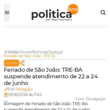
Voltar
/
Home
/
Noticias
/
Justiça
/
Feriado de São João: TRE-BA
suspende atendimento de 22
JUSTIÇA
a 24 de junho
Feriado de São João: TRE-BA
suspende atendimento de 22 a 24
de junho
Por
Redação
19/06/2026 às 11:43
Foto:
Divulgação