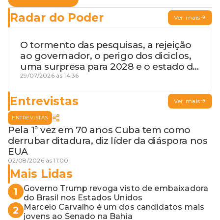
Radar do Poder
Ver mais
O tormento das pesquisas, a rejeição
ao governador, o perigo dos diciclos,
uma surpresa para 2028 e o estado de
terceira guerra mundial
29/07/2026 às 14:36
Entrevistas
Ver mais
ENTREVISTAS
Pela 1ª vez em 70 anos Cuba tem como
derrubar ditadura, diz líder da diáspora nos
EUA
02/08/2026 às 11:00
Mais Lidas
Governo Trump revoga visto de embaixadora
1
do Brasil nos Estados Unidos
Marcelo Carvalho é um dos candidatos mais
2
jovens ao Senado na Bahia