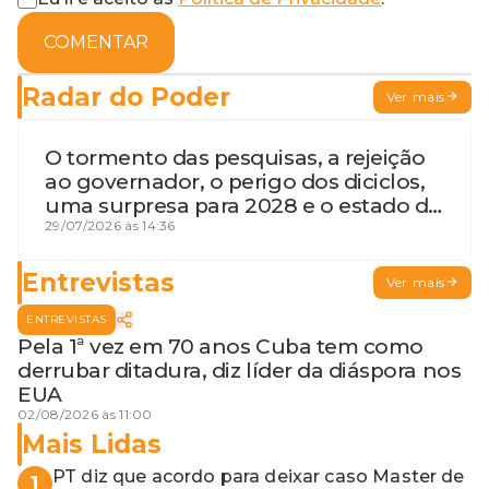
COMENTAR
Radar do Poder
Ver mais
O tormento das pesquisas, a rejeição
ao governador, o perigo dos diciclos,
uma surpresa para 2028 e o estado de
terceira guerra mundial
29/07/2026 às 14:36
Entrevistas
Ver mais
ENTREVISTAS
Pela 1ª vez em 70 anos Cuba tem como
derrubar ditadura, diz líder da diáspora nos
EUA
02/08/2026 às 11:00
Mais Lidas
PT diz que acordo para deixar caso Master de
1