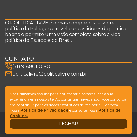
O POLÍTICA LIVRE é o mais completo site sobre
política da Bahia, que revela os bastidores da política
baiana e permite uma visão completa sobre a vida
política do Estado e do Brasil.
CONTATO
(71) 9-8801-0190
politicalivre@politicalivre.com.br
SIGA-NOS
Nós utilizamos cookies para aprimorar e personalizar a sua
experiência em nosso site. Ao continuar navegando, você concorda
em contribuir para os dados estatísticos de melhoria. Conheça
nossa
Política de Privacidade
e consulte nossa
Política de
Cookies.
Legal
Fale conosco
FECHAR
Design by
NVGO
© Copyright Política Livre. All Rights Reserved