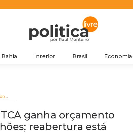
Bahia
Interior
Brasil
Economia
 do
tá
do TCA ganha orçamento
ho
hões; reabertura está