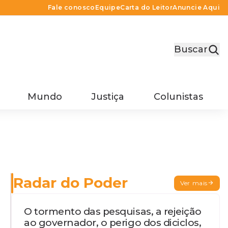
Fale conosco
Equipe
Carta do Leitor
Anuncie Aqui
Buscar
Mundo
Justiça
Colunistas
Radar do Poder
Ver mais
O tormento das pesquisas, a rejeição
ao governador, o perigo dos diciclos,