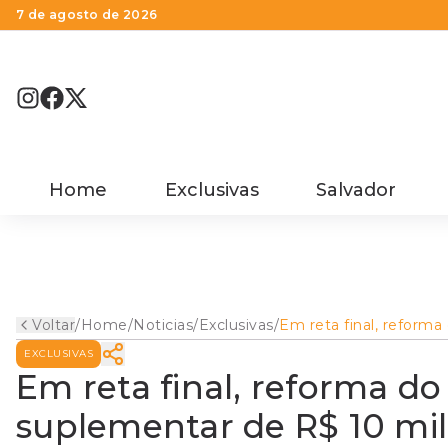
7 de agosto de 2026
Home
Exclusivas
Salvador
Voltar
/
Home
/
Noticias
/
Exclusivas
/
Em reta final, reforma
TCA ganha orçamento
EXCLUSIVAS
suplementar de R$ 10
milhões; reabertura es
Em reta final, reforma 
prevista para 1º de jul
suplementar de R$ 10 mil