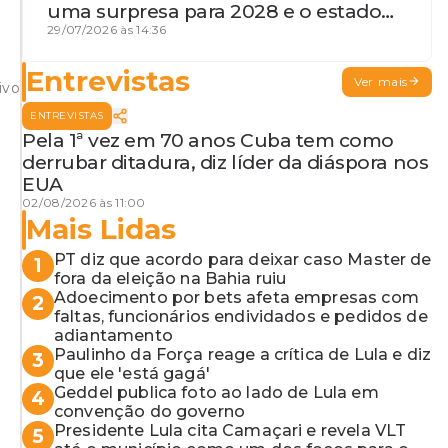
uma surpresa para 2028 e o estado
de terceira guerra mundial
29/07/2026 às 14:36
Entrevistas
Ver mais
ivo
ENTREVISTAS
Pela 1ª vez em 70 anos Cuba tem como
derrubar ditadura, diz líder da diáspora nos
EUA
02/08/2026 às 11:00
Mais Lidas
PT diz que acordo para deixar caso Master de
1
fora da eleição na Bahia ruiu
Adoecimento por bets afeta empresas com
2
faltas, funcionários endividados e pedidos de
adiantamento
Paulinho da Força reage a crítica de Lula e diz
3
que ele 'está gagá'
Geddel publica foto ao lado de Lula em
4
convenção do governo
Presidente Lula cita Camaçari e revela VLT
5