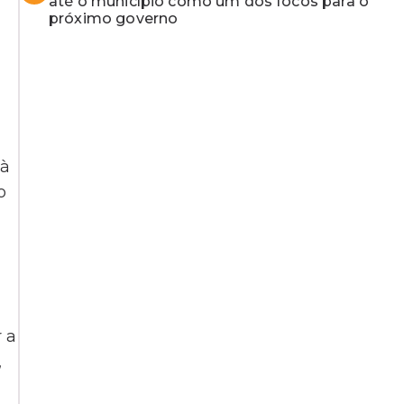
até o município como um dos focos para o
próximo governo
 à
o
 a
,