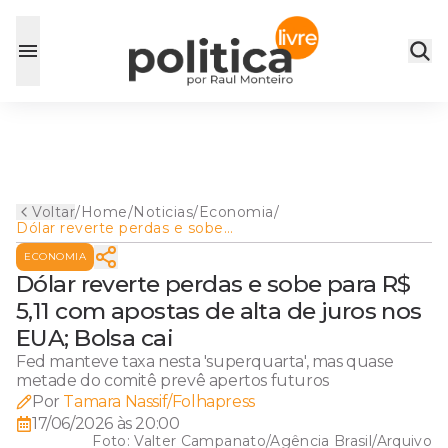
Voltar
/
Home
/
Noticias
/
Economia
/
Dólar reverte perdas e sobe
para R$ 5,11 com apostas de
ECONOMIA
alta de juros nos EUA; Bolsa
cai
Dólar reverte perdas e sobe para R$
5,11 com apostas de alta de juros nos
EUA; Bolsa cai
Fed manteve taxa nesta 'superquarta', mas quase
metade do comitê prevê apertos futuros
Por
Tamara Nassif/Folhapress
17/06/2026 às 20:00
Foto:
Valter Campanato/Agência Brasil/Arquivo