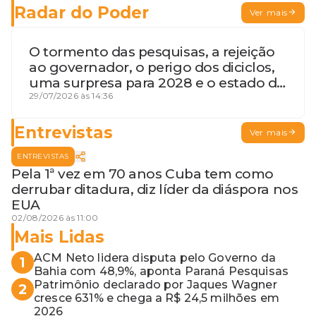
Radar do Poder
Ver mais
O tormento das pesquisas, a rejeição
ao governador, o perigo dos diciclos,
uma surpresa para 2028 e o estado de
terceira guerra mundial
29/07/2026 às 14:36
Entrevistas
Ver mais
ENTREVISTAS
Pela 1ª vez em 70 anos Cuba tem como
derrubar ditadura, diz líder da diáspora nos
EUA
02/08/2026 às 11:00
Mais Lidas
ACM Neto lidera disputa pelo Governo da
1
Bahia com 48,9%, aponta Paraná Pesquisas
Patrimônio declarado por Jaques Wagner
2
cresce 631% e chega a R$ 24,5 milhões em
2026