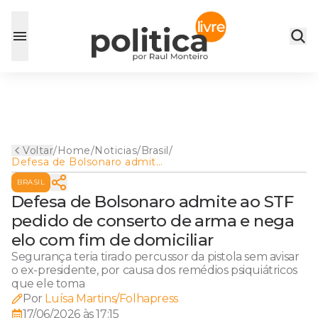
Voltar
/
Home
/
Noticias
/
Brasil
/
Defesa de Bolsonaro admite
ao STF pedido de conserto
BRASIL
de arma e nega elo com fim
de domiciliar
Defesa de Bolsonaro admite ao STF
pedido de conserto de arma e nega
elo com fim de domiciliar
Segurança teria tirado percussor da pistola sem avisar
o ex-presidente, por causa dos remédios psiquiátricos
que ele toma
Por
Luísa Martins/Folhapress
17/06/2026 às 17:15