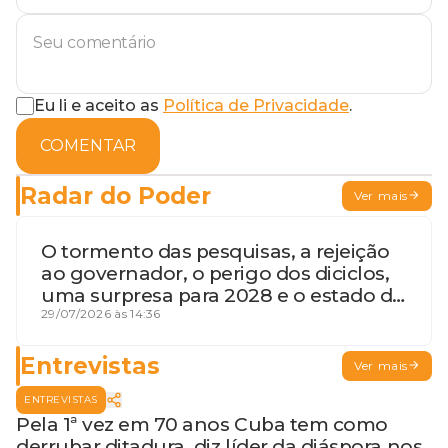
Eu li e aceito as
Política de Privacidade
.
COMENTAR
Radar do Poder
Ver mais
O tormento das pesquisas, a rejeição
ao governador, o perigo dos diciclos,
uma surpresa para 2028 e o estado de
terceira guerra mundial
29/07/2026 às 14:36
Entrevistas
Ver mais
ENTREVISTAS
Pela 1ª vez em 70 anos Cuba tem como
derrubar ditadura, diz líder da diáspora nos