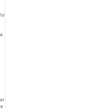
foi
 a
o
ar
ve