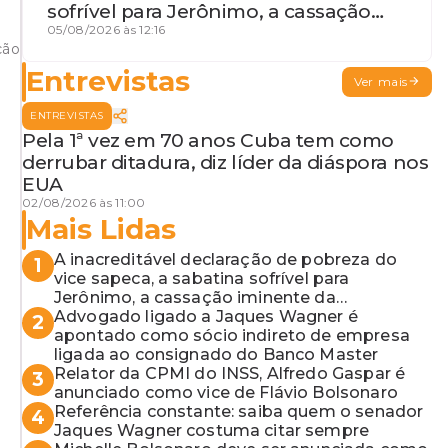
sofrível para Jerônimo, a cassação
iminente da desembargadora e a
05/08/2026 às 12:16
ção
vaga do Quinto para o MP baiano
Entrevistas
Ver mais
ENTREVISTAS
Pela 1ª vez em 70 anos Cuba tem como
derrubar ditadura, diz líder da diáspora nos
EUA
02/08/2026 às 11:00
Mais Lidas
A inacreditável declaração de pobreza do
1
vice sapeca, a sabatina sofrível para
Jerônimo, a cassação iminente da
desembargadora e a vaga do Quinto para o
Advogado ligado a Jaques Wagner é
2
MP baiano
apontado como sócio indireto de empresa
ligada ao consignado do Banco Master
Relator da CPMI do INSS, Alfredo Gaspar é
3
anunciado como vice de Flávio Bolsonaro
Referência constante: saiba quem o senador
4
Jaques Wagner costuma citar sempre