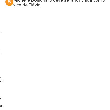
Michelle Bolsonaro deve ser anunciada como
5
vice de Flávio
a
N
),
os
ou