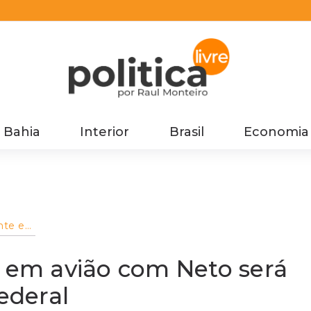
Bahia
Interior
Brasil
Economia
ente em
a
e em avião com Neto será
ederal