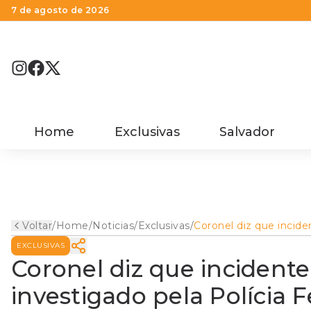
7 de agosto de 2026
Home
Exclusivas
Salvador
Voltar
/
Home
/
Noticias
/
Exclusivas
/
Coronel diz que incid
avião com Neto será
EXCLUSIVAS
investigado pela Políci
Federal
Coronel diz que incident
investigado pela Polícia F