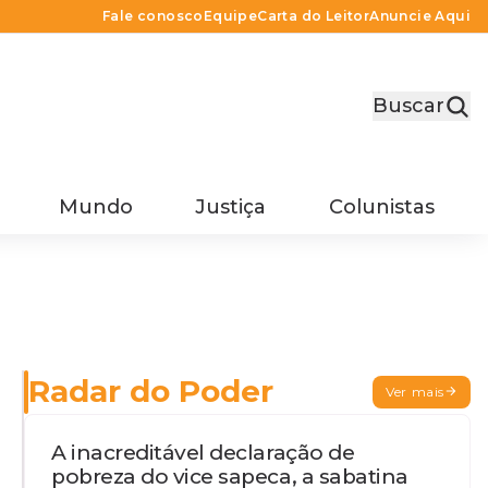
Fale conosco
Equipe
Carta do Leitor
Anuncie Aqui
Buscar
Mundo
Justiça
Colunistas
Radar do Poder
Ver mais
A inacreditável declaração de
pobreza do vice sapeca, a sabatina