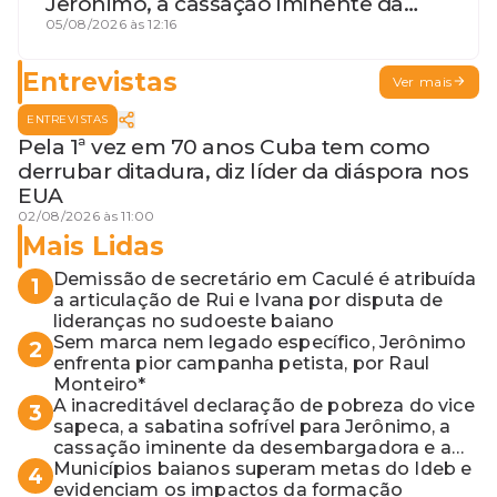
Jerônimo, a cassação iminente da
desembargadora e a vaga do Quinto
05/08/2026 às 12:16
para o MP baiano
Entrevistas
Ver mais
ENTREVISTAS
Pela 1ª vez em 70 anos Cuba tem como
derrubar ditadura, diz líder da diáspora nos
EUA
02/08/2026 às 11:00
Mais Lidas
Demissão de secretário em Caculé é atribuída
1
a articulação de Rui e Ivana por disputa de
lideranças no sudoeste baiano
Sem marca nem legado específico, Jerônimo
2
enfrenta pior campanha petista, por Raul
Monteiro*
A inacreditável declaração de pobreza do vice
3
sapeca, a sabatina sofrível para Jerônimo, a
cassação iminente da desembargadora e a
vaga do Quinto para o MP baiano
Municípios baianos superam metas do Ideb e
4
evidenciam os impactos da formação