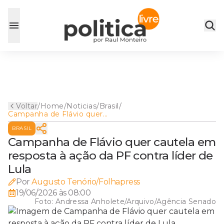
Voltar
/
Home
/
Noticias
/
Brasil
/
Campanha de Flávio quer
cautela em resposta à ação
BRASIL
da PF contra líder de Lula
Campanha de Flávio quer cautela em
resposta à ação da PF contra líder de
Lula
Por
Augusto Tenório/Folhapress
19/06/2026 às 08:00
Foto:
Andressa Anholete/Arquivo/Agência Senado