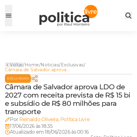
Voltar
/
Home
/
Noticias
/
Exclusivas
/
Câmara de Salvador aprova
LDO de 2027 com receita
EXCLUSIVAS
prevista de R$ 15 bi e
subsídio de R$ 80 milhões
Câmara de Salvador aprova LDO de
para transporte
2027 com receita prevista de R$ 15 bi
e subsídio de R$ 80 milhões para
transporte
Por
Reinaldo Oliveira, Política Livre
17/06/2026 às 18:35
Atualizado em
18/06/2026 às 00:16