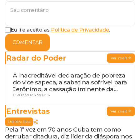
Eu li e aceito as
Política de Privacidade
.
COMENTAR
Radar do Poder
Ver mais
A inacreditável declaração de pobreza
do vice sapeca, a sabatina sofrível para
Jerônimo, a cassação iminente da
desembargadora e a vaga do Quinto
05/08/2026 às 12:16
para o MP baiano
Entrevistas
Ver mais
ENTREVISTAS
Pela 1ª vez em 70 anos Cuba tem como
derrubar ditadura, diz líder da diáspora nos