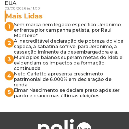
EUA
02/08/2026 às 11:00
Mais Lidas
Sem marca nem legado específico, Jerônimo
1
enfrenta pior campanha petista, por Raul
Monteiro*
A inacreditável declaração de pobreza do vice
2
sapeca, a sabatina sofrível para Jerônimo, a
cassação iminente da desembargadora e a
vaga do Quinto para o MP baiano
Municípios baianos superam metas do Ideb e
3
evidenciam os impactos da formação
continuada
Neto Carletto apresenta crescimento
4
patrimonial de 6.000% em declaração de
renda
Elmar Nascimento se declara preto após ser
5
pardo e branco nas últimas eleições