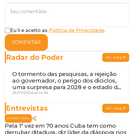
Eu li e aceito as
Política de Privacidade
.
COMENTAR
Radar do Poder
Ver mais
O tormento das pesquisas, a rejeição
ao governador, o perigo dos diciclos,
uma surpresa para 2028 e o estado de
terceira guerra mundial
29/07/2026 às 14:36
Entrevistas
Ver mais
ENTREVISTAS
Pela 1ª vez em 70 anos Cuba tem como
derrubar ditadura, diz líder da diáspora nos