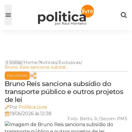
Voltar
/
Home
/
Noticias
/
Exclusivas
/
Bruno Reis sanciona subsídio
do transporte público e
EXCLUSIVAS
outros projetos de lei
Bruno Reis sanciona subsídio do
transporte público e outros projetos
de lei
Por
Política Livre
19/06/2026 às 12:38
Foto:
Betto Jr./Secom PMS