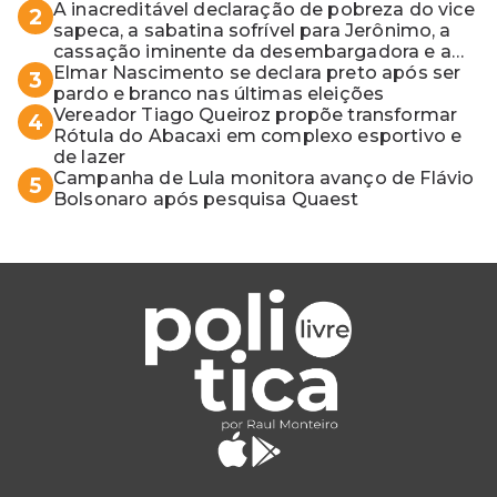
A inacreditável declaração de pobreza do vice
2
sapeca, a sabatina sofrível para Jerônimo, a
cassação iminente da desembargadora e a
vaga do Quinto para o MP baiano
Elmar Nascimento se declara preto após ser
3
pardo e branco nas últimas eleições
Vereador Tiago Queiroz propõe transformar
4
Rótula do Abacaxi em complexo esportivo e
de lazer
Campanha de Lula monitora avanço de Flávio
5
Bolsonaro após pesquisa Quaest