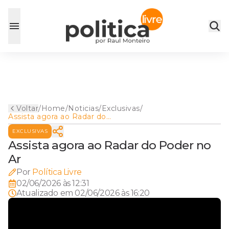
Voltar
/
Home
/
Noticias
/
Exclusivas
/
Assista agora ao Radar do
Poder no Ar
EXCLUSIVAS
Assista agora ao Radar do Poder no
Ar
Por
Política Livre
02/06/2026 às 12:31
Atualizado em
02/06/2026 às 16:20