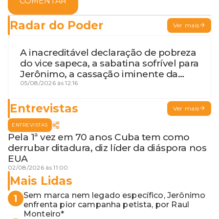
COMENTAR
Radar do Poder
Ver mais
A inacreditável declaração de pobreza
do vice sapeca, a sabatina sofrível para
Jerônimo, a cassação iminente da
desembargadora e a vaga do Quinto
05/08/2026 às 12:16
para o MP baiano
Entrevistas
Ver mais
ENTREVISTAS
Pela 1ª vez em 70 anos Cuba tem como
derrubar ditadura, diz líder da diáspora nos
EUA
02/08/2026 às 11:00
Mais Lidas
Sem marca nem legado específico, Jerônimo
1
enfrenta pior campanha petista, por Raul
Monteiro*