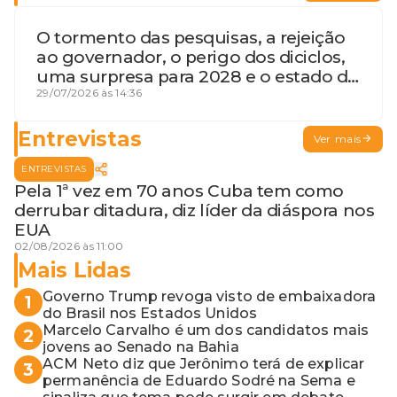
O tormento das pesquisas, a rejeição
ao governador, o perigo dos diciclos,
uma surpresa para 2028 e o estado de
terceira guerra mundial
29/07/2026 às 14:36
Entrevistas
Ver mais
ENTREVISTAS
Pela 1ª vez em 70 anos Cuba tem como
derrubar ditadura, diz líder da diáspora nos
EUA
02/08/2026 às 11:00
Mais Lidas
Governo Trump revoga visto de embaixadora
1
do Brasil nos Estados Unidos
Marcelo Carvalho é um dos candidatos mais
2
jovens ao Senado na Bahia
ACM Neto diz que Jerônimo terá de explicar
3
permanência de Eduardo Sodré na Sema e