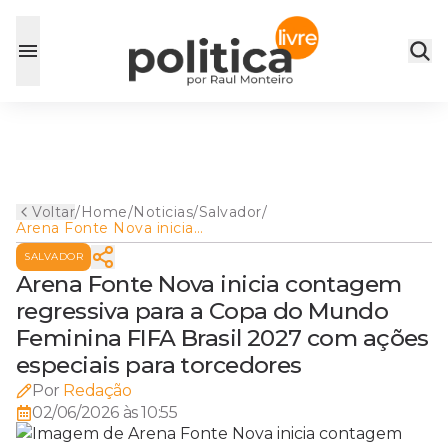
Voltar
/
Home
/
Noticias
/
Salvador
/
Arena Fonte Nova inicia
contagem regressiva para a
SALVADOR
Copa do Mundo Feminina
FIFA Brasil 2027 com ações
Arena Fonte Nova inicia contagem
especiais para torcedores
regressiva para a Copa do Mundo
Feminina FIFA Brasil 2027 com ações
especiais para torcedores
Por
Redação
02/06/2026 às 10:55