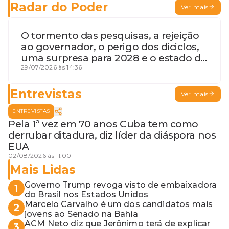
Radar do Poder
Ver mais
O tormento das pesquisas, a rejeição
ao governador, o perigo dos diciclos,
uma surpresa para 2028 e o estado de
terceira guerra mundial
29/07/2026 às 14:36
Entrevistas
Ver mais
ENTREVISTAS
Pela 1ª vez em 70 anos Cuba tem como
derrubar ditadura, diz líder da diáspora nos
EUA
02/08/2026 às 11:00
Mais Lidas
Governo Trump revoga visto de embaixadora
1
do Brasil nos Estados Unidos
Marcelo Carvalho é um dos candidatos mais
2
jovens ao Senado na Bahia
ACM Neto diz que Jerônimo terá de explicar
3