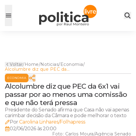
Voltar
/
Home
/
Noticias
/
Economia
/
Alcolumbre diz que PEC da
6x1 vai passar por ao menos
ECONOMIA
uma comissão e que não
terá pressa
Alcolumbre diz que PEC da 6x1 vai
passar por ao menos uma comissão
e que não terá pressa
Presidente do Senado afirma que Casa não vai apenas
carimbar decisão da Câmara e pode melhorar o texto
Por
Carolina Linhares/Folhapress
02/06/2026 às 20:00
Foto:
Carlos Moura/Agência Senado