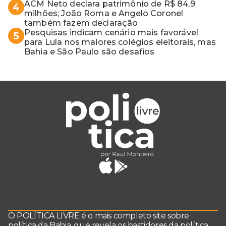
guerra mundial
ACM Neto declara patrimônio de R$ 84,9
4
milhões; João Roma e Angelo Coronel
também fazem declaração
Pesquisas indicam cenário mais favorável
5
para Lula nos maiores colégios eleitorais, mas
Bahia e São Paulo são desafios
O POLÍTICA LIVRE é o mais completo site sobre
política da Bahia, que revela os bastidores da política