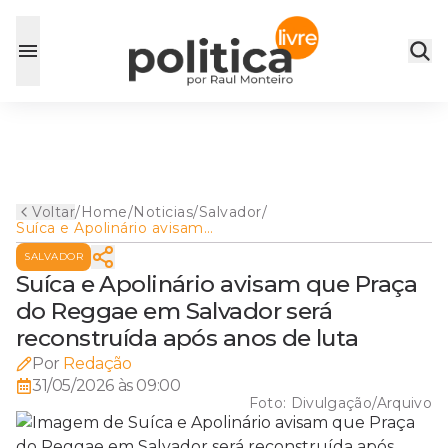
Voltar
/
Home
/
Noticias
/
Salvador
/
Suíca e Apolinário avisam
que Praça do Reggae em
SALVADOR
Salvador será reconstruída
após anos de luta
Suíca e Apolinário avisam que Praça
do Reggae em Salvador será
reconstruída após anos de luta
Por
Redação
31/05/2026 às 09:00
Foto:
Divulgação/Arquivo