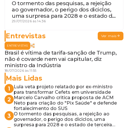
O tormento das pesquisas, a rejeição
ao governador, o perigo dos diciclos,
uma surpresa para 2028 e o estado de
terceira guerra mundial
29/07/2026 às 14:36
Entrevistas
Ver mais
ENTREVISTAS
Brasil é vítima de tarifa-sanção de Trump,
não é covarde nem vai capitular, diz
ministro da Indústria
18/07/2026 às 11:55
Mais Lidas
Lula veta projeto relatado por ex-ministro
1
para transformar Cefets em universidade
Marcelo Carvalho critica proposta de ACM
2
Neto para criação do "Pix Saúde" e defende
fortalecimento do SUS
O tormento das pesquisas, a rejeição ao
3
governador, o perigo dos diciclos, uma
surpresa para 2028 e o estado de terceira