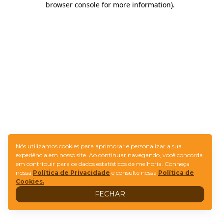
browser console for more information)
.
Nós utilizamos cookies para aprimorar e personalizar a sua
experiência em nosso site. Ao continuar navegando, você concorda
em contribuir para os dados estatísticos de melhoria. Conheça
nossa
Política de Privacidade
e consulte nossa
Política de
Cookies.
FECHAR