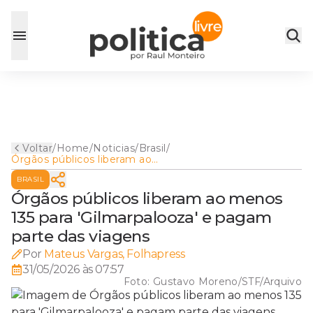
Voltar
/
Home
/
Noticias
/
Brasil
/
Órgãos públicos liberam ao
menos 135 para
BRASIL
'Gilmarpalooza' e pagam
parte das viagens
Órgãos públicos liberam ao menos
135 para 'Gilmarpalooza' e pagam
parte das viagens
Por
Mateus Vargas, Folhapress
31/05/2026 às 07:57
Foto:
Gustavo Moreno/STF/Arquivo