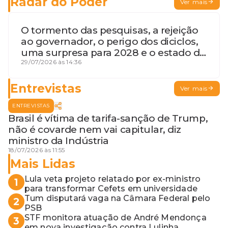
Radar do Poder
Ver mais
O tormento das pesquisas, a rejeição
ao governador, o perigo dos diciclos,
uma surpresa para 2028 e o estado de
terceira guerra mundial
29/07/2026 às 14:36
Entrevistas
Ver mais
ENTREVISTAS
Brasil é vítima de tarifa-sanção de Trump,
não é covarde nem vai capitular, diz
ministro da Indústria
18/07/2026 às 11:55
Mais Lidas
Lula veta projeto relatado por ex-ministro
1
para transformar Cefets em universidade
Tum disputará vaga na Câmara Federal pelo
2
PSB
STF monitora atuação de André Mendonça
3
em nova investigação contra Lulinha