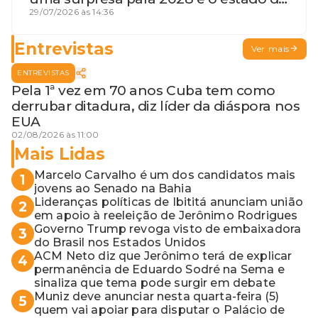
terceira guerra mundial
29/07/2026 às 14:36
Entrevistas
Ver mais
ENTREVISTAS
Pela 1ª vez em 70 anos Cuba tem como
derrubar ditadura, diz líder da diáspora nos
EUA
02/08/2026 às 11:00
Mais Lidas
Marcelo Carvalho é um dos candidatos mais
1
jovens ao Senado na Bahia
Lideranças políticas de Ibititá anunciam união
2
em apoio à reeleição de Jerônimo Rodrigues
Governo Trump revoga visto de embaixadora
3
do Brasil nos Estados Unidos
ACM Neto diz que Jerônimo terá de explicar
4
permanência de Eduardo Sodré na Sema e
sinaliza que tema pode surgir em debate
Muniz deve anunciar nesta quarta-feira (5)
5
quem vai apoiar para disputar o Palácio de