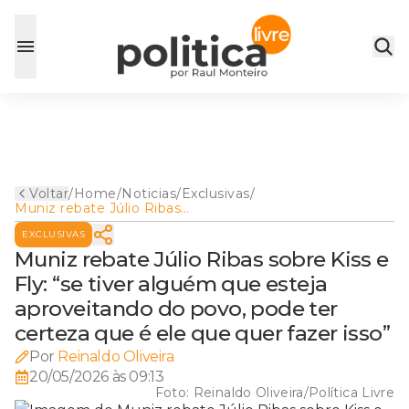
Voltar
/
Home
/
Noticias
/
Exclusivas
/
Muniz rebate Júlio Ribas
sobre Kiss e Fly: “se tiver
EXCLUSIVAS
alguém que esteja
aproveitando do povo, pode
Muniz rebate Júlio Ribas sobre Kiss e
ter certeza que é ele que
Fly: “se tiver alguém que esteja
quer fazer isso”
aproveitando do povo, pode ter
certeza que é ele que quer fazer isso”
Por
Reinaldo Oliveira
20/05/2026 às 09:13
Foto:
Reinaldo Oliveira/Política Livre