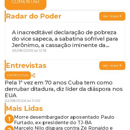
COMENTAR
Radar do Poder
Ver mais
A inacreditável declaração de pobreza
do vice sapeca, a sabatina sofrível para
Jerônimo, a cassação iminente da
desembargadora e a vaga do Quinto
05/08/2026 às 12:16
para o MP baiano
Entrevistas
Ver mais
ENTREVISTAS
Pela 1ª vez em 70 anos Cuba tem como
derrubar ditadura, diz líder da diáspora nos
EUA
02/08/2026 às 11:00
Mais Lidas
Morre desembargador aposentado Paulo
1
Furtado, ex-presidente do TJ-BA
Marcelo Nilo dispara contra Zé Ronaldo e