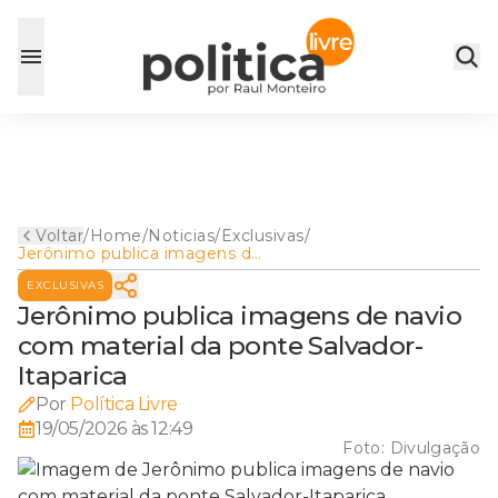
Voltar
/
Home
/
Noticias
/
Exclusivas
/
Jerônimo publica imagens de
navio com material da ponte
EXCLUSIVAS
Salvador-Itaparica
Jerônimo publica imagens de navio
com material da ponte Salvador-
Itaparica
Por
Política Livre
19/05/2026 às 12:49
Foto:
Divulgação