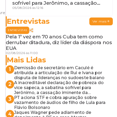
sofrível para Jerônimo, a cassação
iminente da desembargadora e a
05/08/2026 às 12:16
vre
vaga do Quinto para o MP baiano
Entrevistas
Ver mais
ENTREVISTAS
Pela 1ª vez em 70 anos Cuba tem como
derrubar ditadura, diz líder da diáspora nos
EUA
02/08/2026 às 11:00
Mais Lidas
Demissão de secretário em Caculé é
1
atribuída a articulação de Rui e Ivana por
disputa de lideranças no sudoeste baiano
A inacreditável declaração de pobreza do
2
vice sapeca, a sabatina sofrível para
Jerônimo, a cassação iminente da
desembargadora e a vaga do Quinto para o
PT aciona STF e cobra apuração sobre
3
MP baiano
vazamento de áudios de filho de Lula para
Flávio Bolsonaro
Jaques Wagner pede adiamento de
4