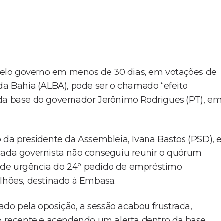
s pelo governo em menos de 30 dias, em votações de
 da Bahia (ALBA), pode ser o chamado “efeito
 da base do governador Jerônimo Rodrigues (PT), e
 da presidente da Assembleia, Ivana Bastos (PSD), 
ncada governista não conseguiu reunir o quórum
 de urgência do 24º pedido de empréstimo
ilhões, destinado à Embasa.
do pela oposição, a sessão acabou frustrada,
ão recente e acendendo um alerta dentro da base