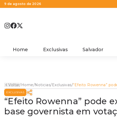
9 de agosto de 2026
Home
Exclusivas
Salvador
Voltar
/
Home
/
Noticias
/
Exclusivas
/
“Efeito Rowenna” pod
explicar absenteísmo 
EXCLUSIVAS
governista em votaçõ
Assembleia
“Efeito Rowenna” pode e
base governista em vota