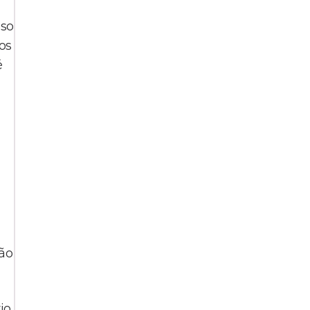
sso
os
é
ião
io,