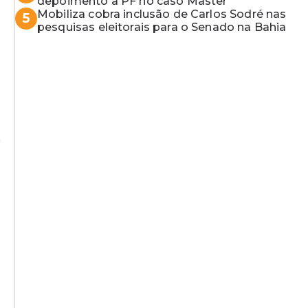
depoimento à PF no caso Master
Mobiliza cobra inclusão de Carlos Sodré nas
5
pesquisas eleitorais para o Senado na Bahia
m
e