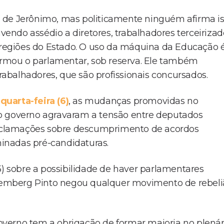
 de Jerônimo, mas politicamente ninguém afirma i
ndo assédio a diretores, trabalhadores terceirizad
s regiões do Estado. O uso da máquina da Educação 
firmou o parlamentar, sob reserva. Ele também
abalhadores, que são profissionais concursados.
quarta-feira (6)
, as mudanças promovidas no
do governo agravaram a tensão entre deputados
 reclamações sobre descumprimento de acordos
rminadas pré-candidaturas.
5) sobre a possibilidade de haver parlamentares
Rosemberg Pinto negou qualquer movimento de rebel
verno tem a obrigação de formar maioria no plenár