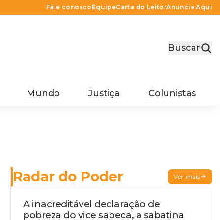
Fale conosco
Equipe
Carta do Leitor
Anuncie Aqui
Buscar
Mundo
Justiça
Colunistas
Radar do Poder
Ver mais
A inacreditável declaração de
pobreza do vice sapeca, a sabatina