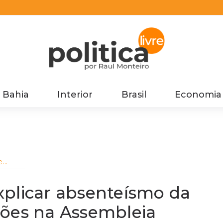
Bahia
Interior
Brasil
Economia
e
da base
es na
xplicar absenteísmo da
ções na Assembleia