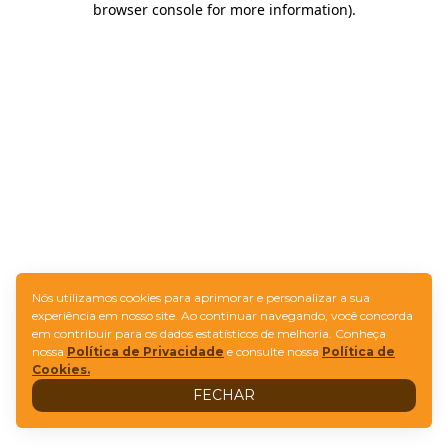
browser console for more information)
.
Nós utilizamos cookies para aprimorar e personalizar a sua
experiência em nosso site. Ao continuar navegando, você concorda
em contribuir para os dados estatísticos de melhoria. Conheça
nossa
Política de Privacidade
e consulte nossa
Política de
Cookies.
FECHAR