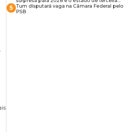
surpresa para 2028 e o estado de terceira
guerra mundial
Tum disputará vaga na Câmara Federal pelo
5
PSB
e
ais