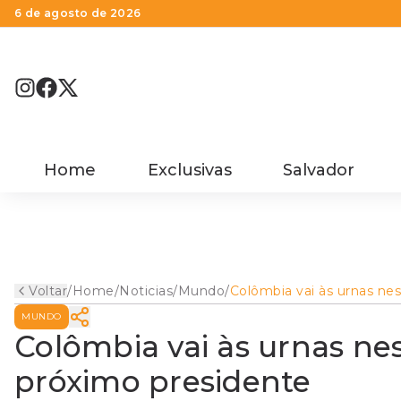
6 de agosto de 2026
Home
Exclusivas
Salvador
Voltar
/
Home
/
Noticias
/
Mundo
/
Colômbia vai às urnas ne
domingo para eleger
MUNDO
próximo presidente
Colômbia vai às urnas ne
próximo presidente