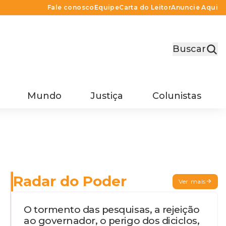
Fale conosco
Equipe
Carta do Leitor
Anuncie Aqui
Buscar
Mundo
Justiça
Colunistas
Radar do Poder
Ver mais
O tormento das pesquisas, a rejeição
ao governador, o perigo dos diciclos,