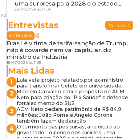
uma surpresa para 2028 e o estado
de terceira guerra mundial
29/07/2026 às 14:36
ivo
Entrevistas
Ver mais
ENTREVISTAS
Brasil é vítima de tarifa-sanção de Trump,
não é covarde nem vai capitular, diz
ministro da Indústria
18/07/2026 às 11:55
Mais Lidas
Lula veta projeto relatado por ex-ministro
1
para transformar Cefets em universidade
Marcelo Carvalho critica proposta de ACM
2
Neto para criação do "Pix Saúde" e defende
fortalecimento do SUS
ACM Neto declara patrimônio de R$ 84,9
3
milhões; João Roma e Angelo Coronel
também fazem declaração
O tormento das pesquisas, a rejeição ao
4
governador, o perigo dos diciclos, uma