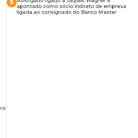
Advogado ligado a Jaques Wagner é
5
apontado como sócio indireto de empresa
ligada ao consignado do Banco Master
bre