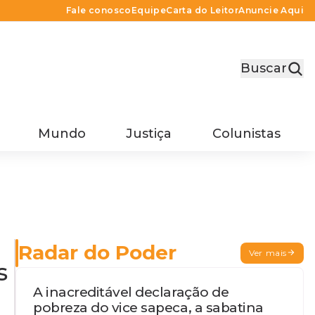
Fale conosco
Equipe
Carta do Leitor
Anuncie Aqui
Buscar
Mundo
Justiça
Colunistas
Radar do Poder
Ver mais
s
A inacreditável declaração de
pobreza do vice sapeca, a sabatina