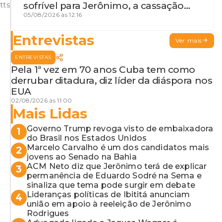
sofrível para Jerônimo, a cassação
tts
iminente da desembargadora e a
05/08/2026 às 12:16
vaga do Quinto para o MP baiano
Entrevistas
Ver mais
ENTREVISTAS
Pela 1ª vez em 70 anos Cuba tem como
derrubar ditadura, diz líder da diáspora nos
EUA
02/08/2026 às 11:00
Mais Lidas
Governo Trump revoga visto de embaixadora
1
do Brasil nos Estados Unidos
Marcelo Carvalho é um dos candidatos mais
2
jovens ao Senado na Bahia
ACM Neto diz que Jerônimo terá de explicar
3
permanência de Eduardo Sodré na Sema e
sinaliza que tema pode surgir em debate
Lideranças políticas de Ibititá anunciam
4
união em apoio à reeleição de Jerônimo
Rodrigues