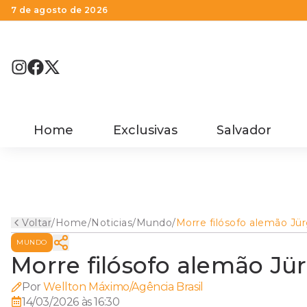
7 de agosto de 2026
Home
Exclusivas
Salvador
Voltar
/
Home
/
Noticias
/
Mundo
/
Morre filósofo alemão Jü
Habermas aos 96 anos
MUNDO
Morre filósofo alemão J
Por
Wellton Máximo/Agência Brasil
14/03/2026 às 16:30