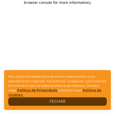
browser console for more information)
.
Nós utilizamos cookies para aprimorar e personalizar a sua
experiência em nosso site. Ao continuar navegando, você concorda
em contribuir para os dados estatísticos de melhoria. Conheça
nossa
Política de Privacidade
e consulte nossa
Política de
Cookies.
FECHAR