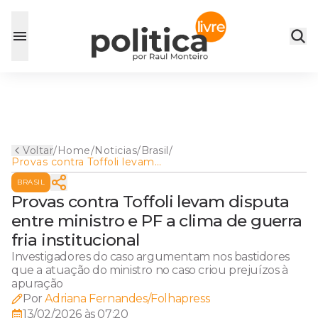
Voltar
/
Home
/
Noticias
/
Brasil
/
Provas contra Toffoli levam
disputa entre ministro e PF a
BRASIL
clima de guerra fria
institucional
Provas contra Toffoli levam disputa
entre ministro e PF a clima de guerra
fria institucional
Investigadores do caso argumentam nos bastidores
que a atuação do ministro no caso criou prejuízos à
apuração
Por
Adriana Fernandes/Folhapress
13/02/2026 às 07:20