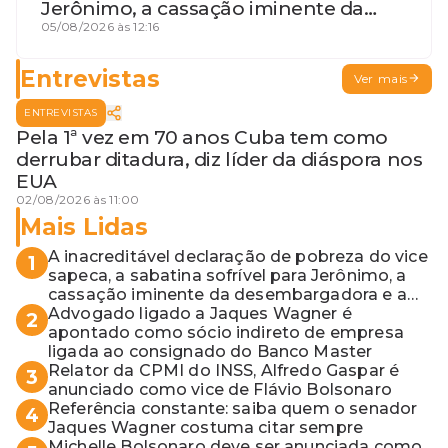
Jerônimo, a cassação iminente da
desembargadora e a vaga do Quinto
05/08/2026 às 12:16
para o MP baiano
Entrevistas
Ver mais
ENTREVISTAS
Pela 1ª vez em 70 anos Cuba tem como
derrubar ditadura, diz líder da diáspora nos
EUA
02/08/2026 às 11:00
Mais Lidas
A inacreditável declaração de pobreza do vice
1
sapeca, a sabatina sofrível para Jerônimo, a
cassação iminente da desembargadora e a
vaga do Quinto para o MP baiano
Advogado ligado a Jaques Wagner é
2
apontado como sócio indireto de empresa
ligada ao consignado do Banco Master
Relator da CPMI do INSS, Alfredo Gaspar é
3
anunciado como vice de Flávio Bolsonaro
Referência constante: saiba quem o senador
4
Jaques Wagner costuma citar sempre
Michelle Bolsonaro deve ser anunciada como