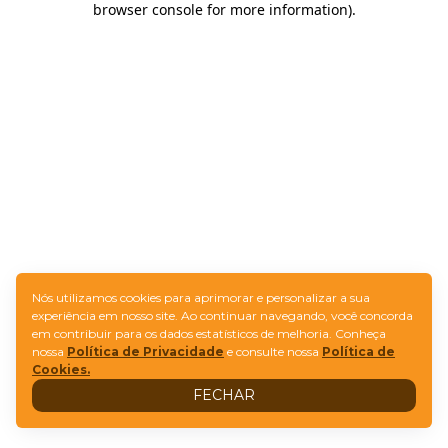
browser console for more information)
.
Nós utilizamos cookies para aprimorar e personalizar a sua
experiência em nosso site. Ao continuar navegando, você concorda
em contribuir para os dados estatísticos de melhoria. Conheça
nossa
Política de Privacidade
e consulte nossa
Política de
Cookies.
FECHAR