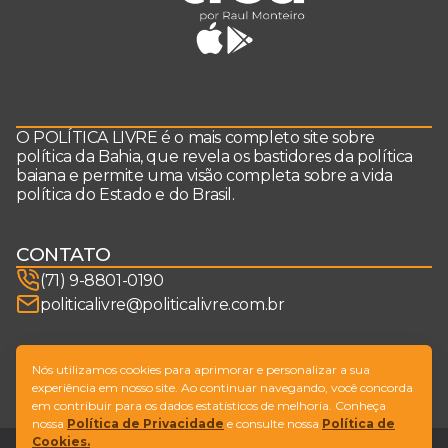
O POLÍTICA LIVRE é o mais completo site sobre
política da Bahia, que revela os bastidores da política
baiana e permite uma visão completa sobre a vida
política do Estado e do Brasil.
CONTATO
(71) 9-8801-0190
politicalivre@politicalivre.com.br
SIGA-NOS
Nós utilizamos cookies para aprimorar e personalizar a sua
experiência em nosso site. Ao continuar navegando, você concorda
em contribuir para os dados estatísticos de melhoria. Conheça
nossa
Política de Privacidade
e consulte nossa
Política de
Cookies.