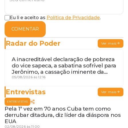
Eu li e aceito as
Política de Privacidade
.
COMENTAR
Radar do Poder
Ver mais
A inacreditável declaração de pobreza
do vice sapeca, a sabatina sofrível para
Jerônimo, a cassação iminente da
desembargadora e a vaga do Quinto
05/08/2026 às 12:16
para o MP baiano
Entrevistas
Ver mais
ENTREVISTAS
Pela 1ª vez em 70 anos Cuba tem como
derrubar ditadura, diz líder da diáspora nos
EUA
02/08/2026 às 11:00