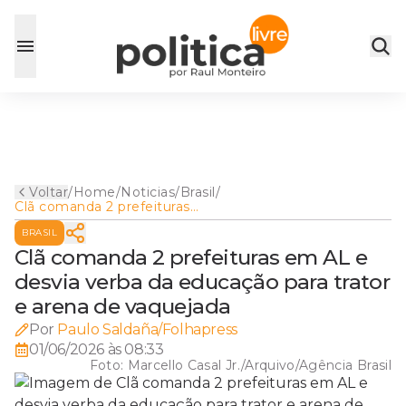
Voltar
/
Home
/
Noticias
/
Brasil
/
Clã comanda 2 prefeituras
em AL e desvia verba da
BRASIL
educação para trator e arena
de vaquejada
Clã comanda 2 prefeituras em AL e
desvia verba da educação para trator
e arena de vaquejada
Por
Paulo Saldaña/Folhapress
01/06/2026 às 08:33
Foto:
Marcello Casal Jr./Arquivo/Agência Brasil