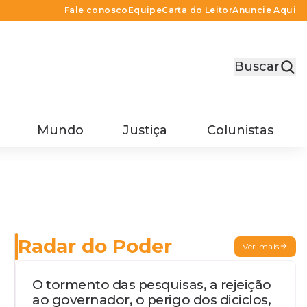
Fale conosco
Equipe
Carta do Leitor
Anuncie Aqui
Buscar
Mundo
Justiça
Colunistas
Radar do Poder
Ver mais
O tormento das pesquisas, a rejeição
ao governador, o perigo dos diciclos,