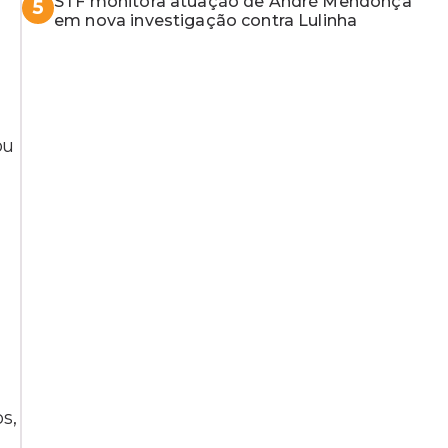
STF monitora atuação de André Mendonça
5
em nova investigação contra Lulinha
ou
s,