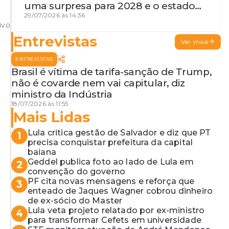
uma surpresa para 2028 e o estado
de terceira guerra mundial
29/07/2026 às 14:36
ivo
Entrevistas
Ver mais
ENTREVISTAS
Brasil é vítima de tarifa-sanção de Trump,
não é covarde nem vai capitular, diz
ministro da Indústria
18/07/2026 às 11:55
Mais Lidas
Lula critica gestão de Salvador e diz que PT
1
precisa conquistar prefeitura da capital
baiana
Geddel publica foto ao lado de Lula em
2
convenção do governo
PF cita novas mensagens e reforça que
3
enteado de Jaques Wagner cobrou dinheiro
de ex-sócio do Master
Lula veta projeto relatado por ex-ministro
4
para transformar Cefets em universidade