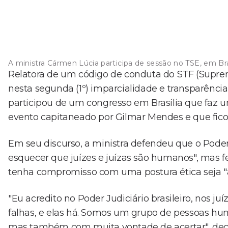
A ministra Cármen Lúcia participa de sessão no TSE, em Bra
Relatora de um código de conduta do STF (Suprem
nesta segunda (1º) imparcialidade e transparência n
participou de um congresso em Brasília que faz 
evento capitaneado por Gilmar Mendes e que fic
Em seu discurso, a ministra defendeu que o Poder
esquecer que juízes e juízas são humanos", mas 
tenha compromisso com uma postura ética seja "
"Eu acredito no Poder Judiciário brasileiro, nos juíz
falhas, e elas há. Somos um grupo de pessoas huma
mas também com muita vontade de acertar", dec