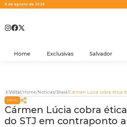
6 de agosto de 2026
Home
Exclusivas
Salvador
Voltar
/
Home
/
Noticias
/
Brasil
/
Cármen Lúcia cobra ética d
juízes durante evento do S
BRASIL
em contraponto a
'Gilmarpalooza'
Cármen Lúcia cobra ética
do STJ em contraponto a 