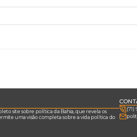
CONT
(71)
to site sobre política da Bahia, que revela os
poli
permite uma visão completa sobre a vida política do