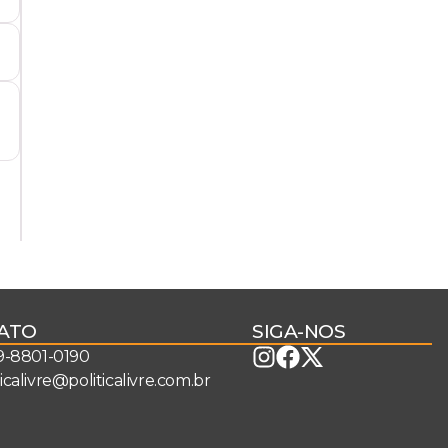
ATO
SIGA-NOS
 9-8801-0190
ticalivre@politicalivre.com.br