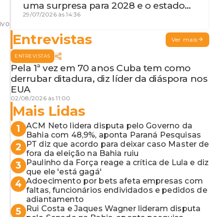
uma surpresa para 2028 e o estado
de terceira guerra mundial
29/07/2026 às 14:36
ivo
Entrevistas
Ver mais
ENTREVISTAS
Pela 1ª vez em 70 anos Cuba tem como
derrubar ditadura, diz líder da diáspora nos
EUA
02/08/2026 às 11:00
Mais Lidas
ACM Neto lidera disputa pelo Governo da
1
Bahia com 48,9%, aponta Paraná Pesquisas
PT diz que acordo para deixar caso Master de
2
fora da eleição na Bahia ruiu
Paulinho da Força reage a crítica de Lula e diz
3
que ele 'está gagá'
Adoecimento por bets afeta empresas com
4
faltas, funcionários endividados e pedidos de
adiantamento
Rui Costa e Jaques Wagner lideram disputa
5