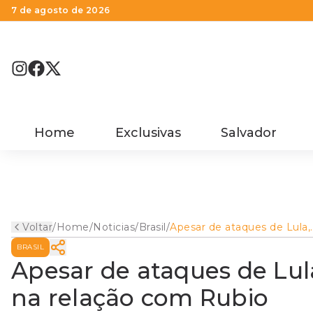
7 de agosto de 2026
Home
Exclusivas
Salvador
Voltar
/
Home
/
Noticias
/
Brasil
/
Apesar de ataques de Lula,
Itamaraty não vê prejuízo 
BRASIL
relação com Rubio
Apesar de ataques de Lula
na relação com Rubio