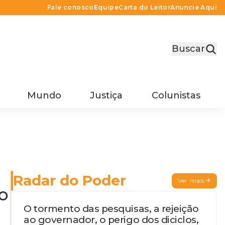
Fale conosco
Equipe
Carta do Leitor
Anuncie Aqui
Buscar
Mundo
Justiça
Colunistas
Radar do Poder
Ver mais
o
O tormento das pesquisas, a rejeição
ao governador, o perigo dos diciclos,