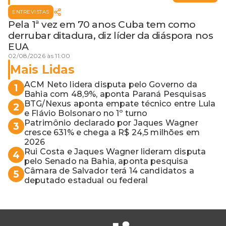
ENTREVISTAS
Pela 1ª vez em 70 anos Cuba tem como
derrubar ditadura, diz líder da diáspora nos
EUA
02/08/2026 às 11:00
Mais Lidas
ACM Neto lidera disputa pelo Governo da
1
Bahia com 48,9%, aponta Paraná Pesquisas
BTG/Nexus aponta empate técnico entre Lula
2
e Flávio Bolsonaro no 1º turno
Patrimônio declarado por Jaques Wagner
3
cresce 631% e chega a R$ 24,5 milhões em
2026
Rui Costa e Jaques Wagner lideram disputa
4
pelo Senado na Bahia, aponta pesquisa
Câmara de Salvador terá 14 candidatos a
5
deputado estadual ou federal