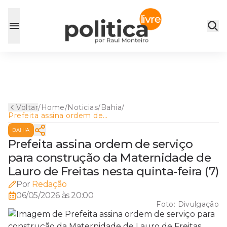
Voltar
/
Home
/
Noticias
/
Bahia
/
Prefeita assina ordem de
serviço para construção da
BAHIA
Maternidade de Lauro de
Freitas nesta quinta-feira (7)
Prefeita assina ordem de serviço
para construção da Maternidade de
Lauro de Freitas nesta quinta-feira (7)
Por
Redação
06/05/2026 às 20:00
Foto:
Divulgação