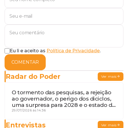
Eu li e aceito as
Política de Privacidade
.
COMENTAR
Radar do Poder
Ver mais
O tormento das pesquisas, a rejeição
ao governador, o perigo dos diciclos,
uma surpresa para 2028 e o estado de
terceira guerra mundial
29/07/2026 às 14:36
Entrevistas
Ver mais