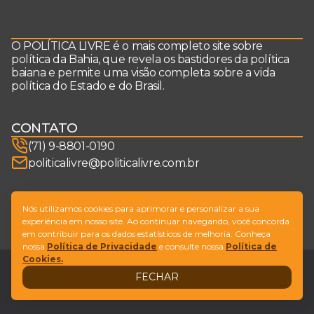
O POLÍTICA LIVRE é o mais completo site sobre
política da Bahia, que revela os bastidores da política
baiana e permite uma visão completa sobre a vida
política do Estado e do Brasil.
CONTATO
(71) 9-8801-0190
politicalivre@politicalivre.com.br
SIGA-NOS
Nós utilizamos cookies para aprimorar e personalizar a sua
experiência em nosso site. Ao continuar navegando, você concorda
em contribuir para os dados estatísticos de melhoria. Conheça
nossa
Política de Privacidade
e consulte nossa
Política de
Cookies.
Legal
Fale conosco
FECHAR
Design by
NVGO
© Copyright Política Livre. All Rights Reserved