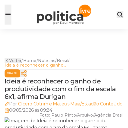
Voltar
/
Home
/
Noticias
/
Brasil
/
Ideia é reconhecer o ganho
de produtividade com o fim
BRASIL
da escala 6x1, afirma Durigan
Ideia é reconhecer o ganho de
produtividade com o fim da escala
6x1, afirma Durigan
Por
Cícero Cotrim e Mateus Maia/Estadão Conteúdo
06/05/2026 às 09:24
Foto:
Paulo Pinto/Arquivo/Agência Brasil