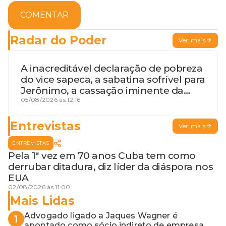
COMENTAR
Radar do Poder
Ver mais
A inacreditável declaração de pobreza
do vice sapeca, a sabatina sofrível para
Jerônimo, a cassação iminente da
desembargadora e a vaga do Quinto
05/08/2026 às 12:16
para o MP baiano
Entrevistas
Ver mais
ENTREVISTAS
Pela 1ª vez em 70 anos Cuba tem como
derrubar ditadura, diz líder da diáspora nos
EUA
02/08/2026 às 11:00
Mais Lidas
Advogado ligado a Jaques Wagner é
1
apontado como sócio indireto de empresa