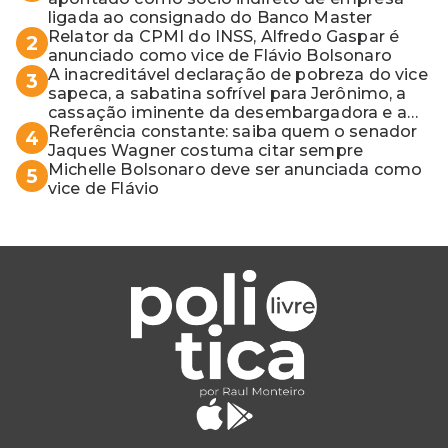
ligada ao consignado do Banco Master
Relator da CPMI do INSS, Alfredo Gaspar é
2
anunciado como vice de Flávio Bolsonaro
A inacreditável declaração de pobreza do vice
3
sapeca, a sabatina sofrível para Jerônimo, a
cassação iminente da desembargadora e a
vaga do Quinto para o MP baiano
Referência constante: saiba quem o senador
4
Jaques Wagner costuma citar sempre
Michelle Bolsonaro deve ser anunciada como
5
vice de Flávio