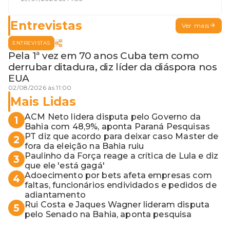
terceira guerra mundial
Entrevistas
Ver mais
ENTREVISTAS
Pela 1ª vez em 70 anos Cuba tem como
derrubar ditadura, diz líder da diáspora nos
EUA
02/08/2026 às 11:00
Mais Lidas
ACM Neto lidera disputa pelo Governo da
1
Bahia com 48,9%, aponta Paraná Pesquisas
PT diz que acordo para deixar caso Master de
2
fora da eleição na Bahia ruiu
Paulinho da Força reage a crítica de Lula e diz
3
que ele 'está gagá'
Adoecimento por bets afeta empresas com
4
faltas, funcionários endividados e pedidos de
adiantamento
Rui Costa e Jaques Wagner lideram disputa
5
pelo Senado na Bahia, aponta pesquisa