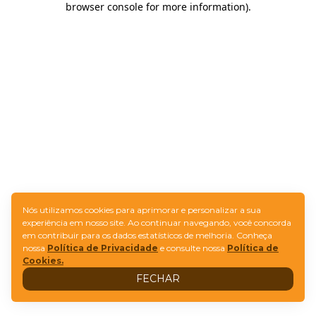
browser console for more information)
.
Nós utilizamos cookies para aprimorar e personalizar a sua
experiência em nosso site. Ao continuar navegando, você concorda
em contribuir para os dados estatísticos de melhoria. Conheça
nossa
Política de Privacidade
e consulte nossa
Política de
Cookies.
FECHAR