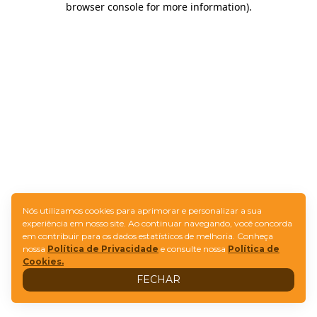
browser console for more information)
.
Nós utilizamos cookies para aprimorar e personalizar a sua
experiência em nosso site. Ao continuar navegando, você concorda
em contribuir para os dados estatísticos de melhoria. Conheça
nossa
Política de Privacidade
e consulte nossa
Política de
Cookies.
FECHAR