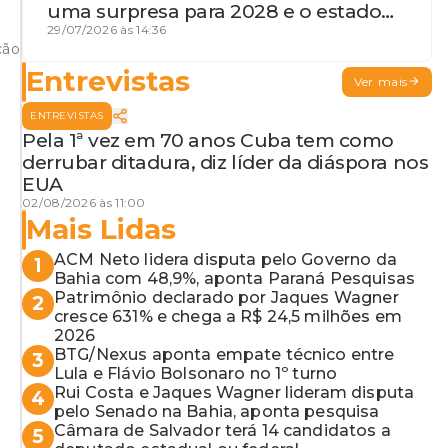
uma surpresa para 2028 e o estado
de terceira guerra mundial
29/07/2026 às 14:36
ção
Entrevistas
Ver mais
ENTREVISTAS
Pela 1ª vez em 70 anos Cuba tem como
derrubar ditadura, diz líder da diáspora nos
EUA
02/08/2026 às 11:00
Mais Lidas
ACM Neto lidera disputa pelo Governo da
1
Bahia com 48,9%, aponta Paraná Pesquisas
Patrimônio declarado por Jaques Wagner
2
cresce 631% e chega a R$ 24,5 milhões em
2026
BTG/Nexus aponta empate técnico entre
3
Lula e Flávio Bolsonaro no 1º turno
Rui Costa e Jaques Wagner lideram disputa
4
pelo Senado na Bahia, aponta pesquisa
Câmara de Salvador terá 14 candidatos a
5