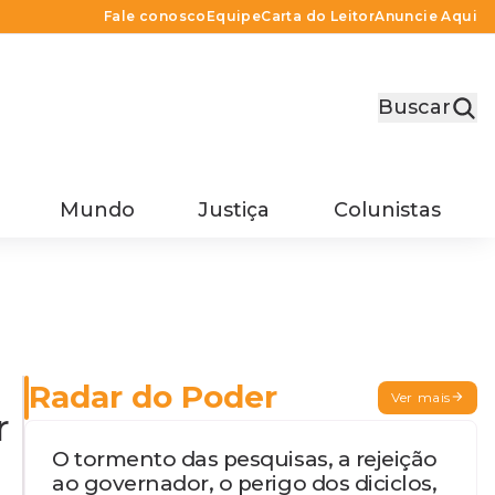
Fale conosco
Equipe
Carta do Leitor
Anuncie Aqui
Buscar
Mundo
Justiça
Colunistas
Radar do Poder
Ver mais
r
O tormento das pesquisas, a rejeição
ao governador, o perigo dos diciclos,