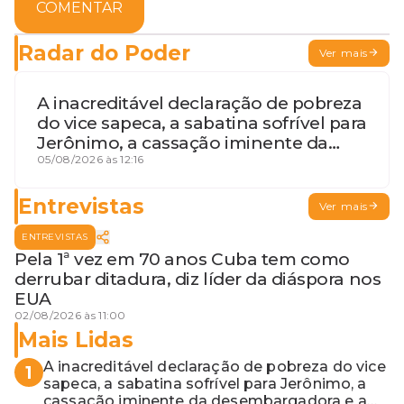
COMENTAR
Radar do Poder
Ver mais
A inacreditável declaração de pobreza
do vice sapeca, a sabatina sofrível para
Jerônimo, a cassação iminente da
desembargadora e a vaga do Quinto
05/08/2026 às 12:16
para o MP baiano
Entrevistas
Ver mais
ENTREVISTAS
Pela 1ª vez em 70 anos Cuba tem como
derrubar ditadura, diz líder da diáspora nos
EUA
02/08/2026 às 11:00
Mais Lidas
A inacreditável declaração de pobreza do vice
1
sapeca, a sabatina sofrível para Jerônimo, a
cassação iminente da desembargadora e a