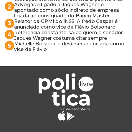
vaga do Quinto para o MP baiano
Advogado ligado a Jaques Wagner é
2
apontado como sócio indireto de empresa
ligada ao consignado do Banco Master
Relator da CPMI do INSS, Alfredo Gaspar é
3
anunciado como vice de Flávio Bolsonaro
Referência constante: saiba quem o senador
4
Jaques Wagner costuma citar sempre
Michelle Bolsonaro deve ser anunciada como
5
vice de Flávio