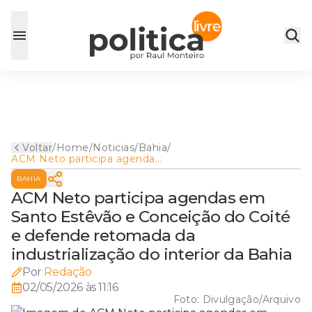
Voltar
/
Home
/
Noticias
/
Bahia
/
ACM Neto participa agendas
em Santo Estêvão e
BAHIA
Conceição do Coité e
defende retomada da
ACM Neto participa agendas em
industrialização do interior da
Santo Estêvão e Conceição do Coité
Bahia
e defende retomada da
industrialização do interior da Bahia
Por
Redação
02/05/2026 às 11:16
Foto:
Divulgação/Arquivo