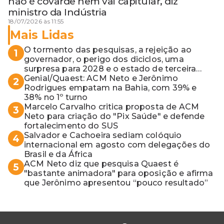
não é covarde nem vai capitular, diz
ministro da Indústria
18/07/2026 às 11:55
Mais Lidas
O tormento das pesquisas, a rejeição ao
1
governador, o perigo dos diciclos, uma
surpresa para 2028 e o estado de terceira
guerra mundial
Genial/Quaest: ACM Neto e Jerônimo
2
Rodrigues empatam na Bahia, com 39% e
38% no 1º turno
Marcelo Carvalho critica proposta de ACM
3
Neto para criação do "Pix Saúde" e defende
fortalecimento do SUS
Salvador e Cachoeira sediam colóquio
4
internacional em agosto com delegações do
Brasil e da África
ACM Neto diz que pesquisa Quaest é
5
"bastante animadora" para oposição e afirma
que Jerônimo apresentou “pouco resultado”