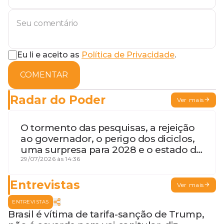
Eu li e aceito as
Política de Privacidade
.
COMENTAR
Radar do Poder
Ver mais
O tormento das pesquisas, a rejeição
ao governador, o perigo dos diciclos,
uma surpresa para 2028 e o estado de
terceira guerra mundial
29/07/2026 às 14:36
Entrevistas
Ver mais
ENTREVISTAS
Brasil é vítima de tarifa-sanção de Trump,