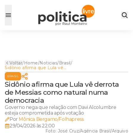
Voltar
/
Home
/
Noticias
/
Brasil
/
Sidônio afirma que Lula vê
derrota de Messias como
BRASIL
natural numa democracia
Sidônio afirma que Lula vê derrota
de Messias como natural numa
democracia
Governo nega que relação com Davi Alcolumbre
esteja comprometida após votação
Por
Mônica Bergamo/Folhapress
29/04/2026 às 22:00
Foto:
José Cruz/Agência Brasil/Arquivo