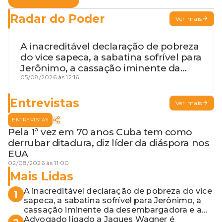
Radar do Poder
Ver mais
A inacreditável declaração de pobreza
do vice sapeca, a sabatina sofrível para
Jerônimo, a cassação iminente da
desembargadora e a vaga do Quinto
05/08/2026 às 12:16
para o MP baiano
Entrevistas
Ver mais
ENTREVISTAS
Pela 1ª vez em 70 anos Cuba tem como
derrubar ditadura, diz líder da diáspora nos
EUA
02/08/2026 às 11:00
Mais Lidas
A inacreditável declaração de pobreza do vice
1
sapeca, a sabatina sofrível para Jerônimo, a
cassação iminente da desembargadora e a
vaga do Quinto para o MP baiano
Advogado ligado a Jaques Wagner é