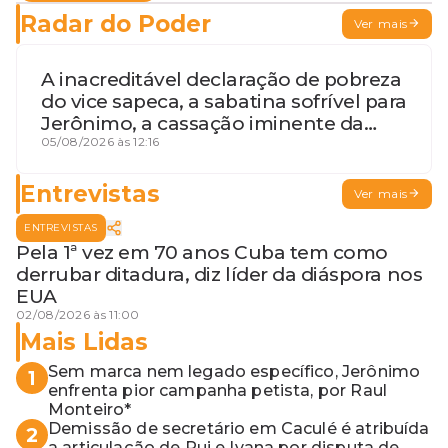
Radar do Poder
Ver mais
A inacreditável declaração de pobreza
do vice sapeca, a sabatina sofrível para
Jerônimo, a cassação iminente da
desembargadora e a vaga do Quinto
05/08/2026 às 12:16
para o MP baiano
Entrevistas
Ver mais
ENTREVISTAS
Pela 1ª vez em 70 anos Cuba tem como
derrubar ditadura, diz líder da diáspora nos
EUA
02/08/2026 às 11:00
Mais Lidas
Sem marca nem legado específico, Jerônimo
1
enfrenta pior campanha petista, por Raul
Monteiro*
Demissão de secretário em Caculé é atribuída
2
a articulação de Rui e Ivana por disputa de