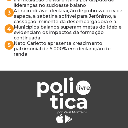
lideranças no sudoeste baiano
A inacreditável declaração de pobreza do vice
3
sapeca, a sabatina sofrível para Jerônimo, a
cassação iminente da desembargadora e a
vaga do Quinto para o MP baiano
Municípios baianos superam metas do Ideb e
4
evidenciam os impactos da formação
continuada
Neto Carletto apresenta crescimento
5
patrimonial de 6.000% em declaração de
renda