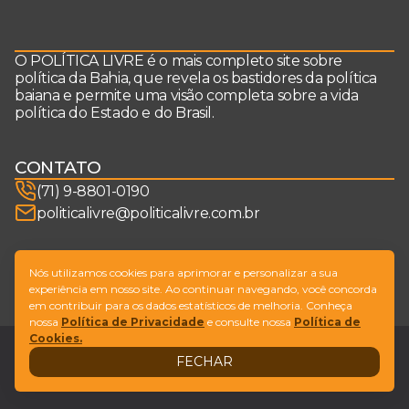
O POLÍTICA LIVRE é o mais completo site sobre
política da Bahia, que revela os bastidores da política
baiana e permite uma visão completa sobre a vida
política do Estado e do Brasil.
CONTATO
(71) 9-8801-0190
politicalivre@politicalivre.com.br
SIGA-NOS
Nós utilizamos cookies para aprimorar e personalizar a sua
experiência em nosso site. Ao continuar navegando, você concorda
em contribuir para os dados estatísticos de melhoria. Conheça
nossa
Política de Privacidade
e consulte nossa
Política de
Cookies.
Legal
Fale conosco
FECHAR
Design by
NVGO
© Copyright Política Livre. All Rights Reserved