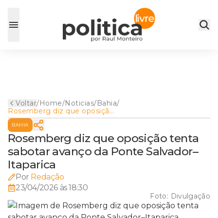
Voltar
/
Home
/
Noticias
/
Bahia
/
Rosemberg diz que oposição
tenta sabotar avanço da
BAHIA
Ponte Salvador–Itaparica
Rosemberg diz que oposição tenta
sabotar avanço da Ponte Salvador–
Itaparica
Por
Redação
23/04/2026 às 18:30
Foto:
Divulgação