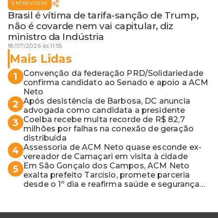
ENTREVISTAS
Brasil é vítima de tarifa-sanção de Trump,
não é covarde nem vai capitular, diz
ministro da Indústria
18/07/2026 às 11:55
Mais Lidas
Convenção da federação PRD/Solidariedade
1
confirma candidato ao Senado e apoio a ACM
Neto
Após desistência de Barbosa, DC anuncia
2
advogada como candidata a presidente
Coelba recebe multa recorde de R$ 82,7
3
milhões por falhas na conexão de geração
distribuída
Assessoria de ACM Neto quase esconde ex-
4
vereador de Camaçari em visita à cidade
Em São Gonçalo dos Campos, ACM Neto
5
exalta prefeito Tarcísio, promete parceria
desde o 1º dia e reafirma saúde e segurança
como prioridades