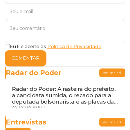
Eu li e aceito as
Política de Privacidade
.
COMENTAR
Radar do Poder
Ver mais
Radar do Poder: A rasteira do prefeito,
a candidata sumida, o recado para a
deputada bolsonarista e as placas da
discórdia
22/07/2026 às 10:55
Entrevistas
Ver mais