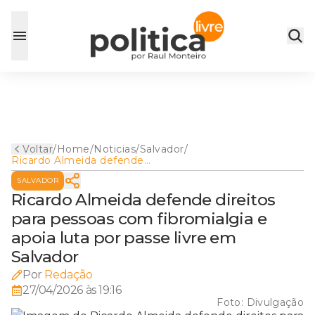
Voltar
/
Home
/
Noticias
/
Salvador
/
Ricardo Almeida defende
direitos para pessoas com
SALVADOR
fibromialgia e apoia luta por
passe livre em Salvador
Ricardo Almeida defende direitos
para pessoas com fibromialgia e
apoia luta por passe livre em
Salvador
Por
Redação
27/04/2026 às 19:16
Foto:
Divulgação