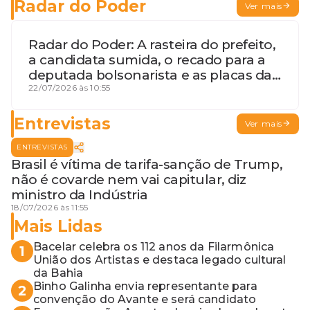
Radar do Poder
Ver mais
Radar do Poder: A rasteira do prefeito,
a candidata sumida, o recado para a
deputada bolsonarista e as placas da
discórdia
22/07/2026 às 10:55
Entrevistas
Ver mais
ENTREVISTAS
Brasil é vítima de tarifa-sanção de Trump,
não é covarde nem vai capitular, diz
ministro da Indústria
18/07/2026 às 11:55
Mais Lidas
Bacelar celebra os 112 anos da Filarmônica
1
União dos Artistas e destaca legado cultural
da Bahia
Binho Galinha envia representante para
2
convenção do Avante e será candidato