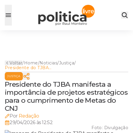
Voltar
/
Home
/
Noticias
/
Justiça
/
Presidente do TJBA
manifesta a importância de
JUSTIÇA
projetos estratégicos para o
cumprimento de Metas do
Presidente do TJBA manifesta a
CNJ
importância de projetos estratégicos
para o cumprimento de Metas do
CNJ
Por
Redação
29/04/2026 às 12:52
Foto:
Divulgação