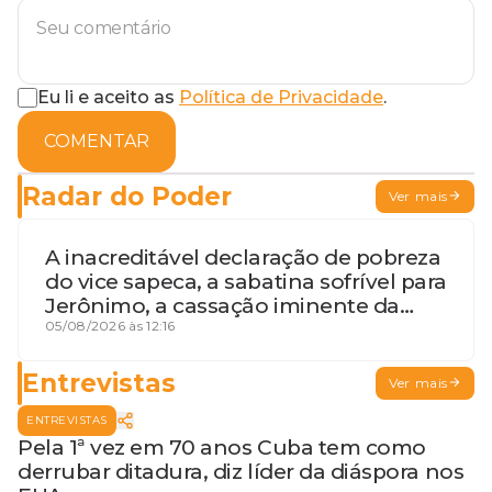
Eu li e aceito as
Política de Privacidade
.
COMENTAR
Radar do Poder
Ver mais
A inacreditável declaração de pobreza
do vice sapeca, a sabatina sofrível para
Jerônimo, a cassação iminente da
desembargadora e a vaga do Quinto
05/08/2026 às 12:16
para o MP baiano
Entrevistas
Ver mais
ENTREVISTAS
Pela 1ª vez em 70 anos Cuba tem como
derrubar ditadura, diz líder da diáspora nos