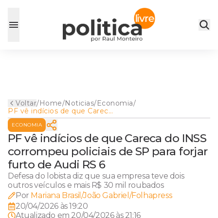
Voltar
/
Home
/
Noticias
/
Economia
/
PF vê indícios de que Careca
do INSS corrompeu policiais
ECONOMIA
de SP para forjar furto de
Audi RS 6
PF vê indícios de que Careca do INSS
corrompeu policiais de SP para forjar
furto de Audi RS 6
Defesa do lobista diz que sua empresa teve dois
outros veículos e mais R$ 30 mil roubados
Por
Mariana Brasil/João Gabriel/Folhapress
20/04/2026 às 19:20
Atualizado em
20/04/2026 às 21:16