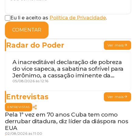
Eu li e aceito as
Política de Privacidade
.
COMENTAR
Radar do Poder
Ver mais
A inacreditável declaração de pobreza
do vice sapeca, a sabatina sofrível para
Jerônimo, a cassação iminente da
desembargadora e a vaga do Quinto
05/08/2026 às 12:16
para o MP baiano
Entrevistas
Ver mais
ENTREVISTAS
Pela 1ª vez em 70 anos Cuba tem como
derrubar ditadura, diz líder da diáspora nos
EUA
02/08/2026 às 11:00