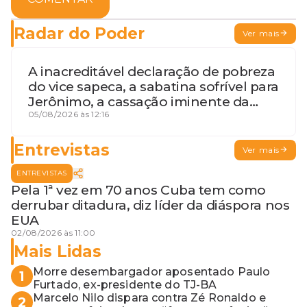
Radar do Poder
Ver mais
A inacreditável declaração de pobreza
do vice sapeca, a sabatina sofrível para
Jerônimo, a cassação iminente da
desembargadora e a vaga do Quinto
05/08/2026 às 12:16
para o MP baiano
Entrevistas
Ver mais
ENTREVISTAS
Pela 1ª vez em 70 anos Cuba tem como
derrubar ditadura, diz líder da diáspora nos
EUA
02/08/2026 às 11:00
Mais Lidas
Morre desembargador aposentado Paulo
1
Furtado, ex-presidente do TJ-BA
Marcelo Nilo dispara contra Zé Ronaldo e
2